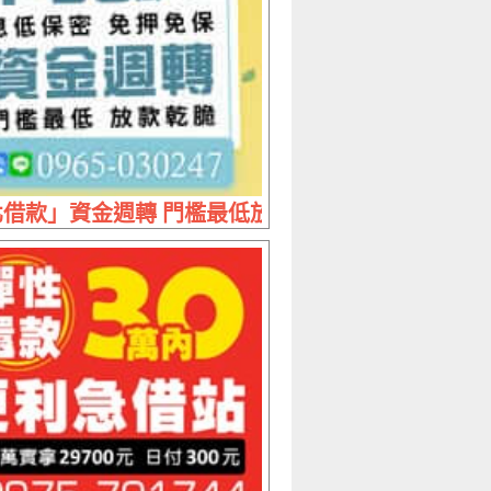
 利息最低到府服務
借款」資金週轉 門檻最低放款乾脆 | 1~50萬 息低