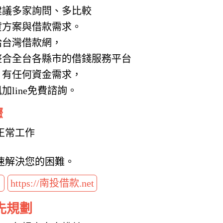
建議多家詢問、多比較
貸方案與借款需求。
給台灣借款網，
整合全台各縣市的借錢服務平台
，有任何資金需求，
line免費諮詢。
驟
正常工作
速解決您的困難。
t
https://南投借款.net
先規劃