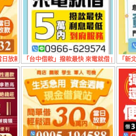
放款 | 30萬內 生活急用資金週轉
「台中借款」撥款最快 來電就借 | 5萬內
「新北