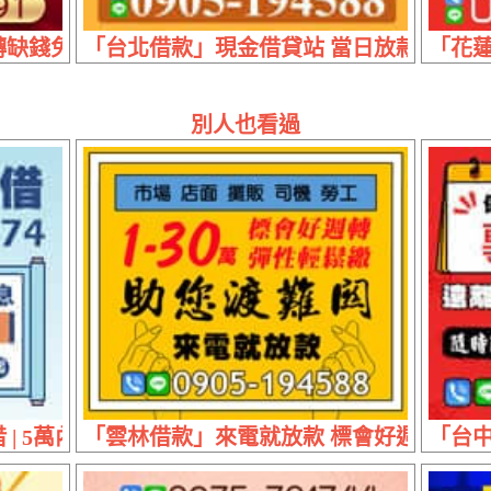
缺錢免擔心 | 50萬內 實拿最高條件好談
「台北借款」現金借貸站 當日放款 | 30
「花蓮
別人也看過
| 5萬內 月息300元起首借頭期免息
「雲林借款」來電就放款 標會好週轉 | 1~
「台中