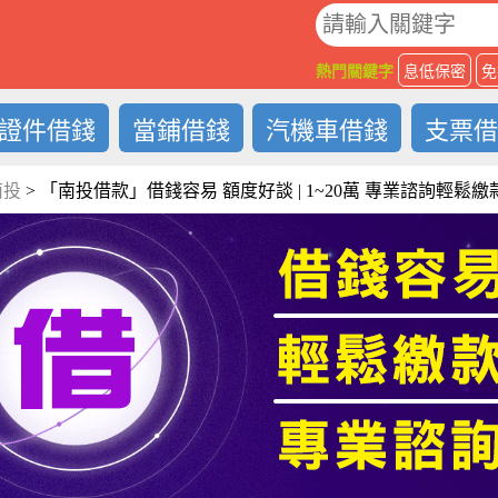
O
熱門關鍵字
息低保密
免
證件借錢
當鋪借錢
汽機車借錢
支票
南投
>
「南投借款」借錢容易 額度好談 | 1~20萬 專業諮詢輕鬆繳