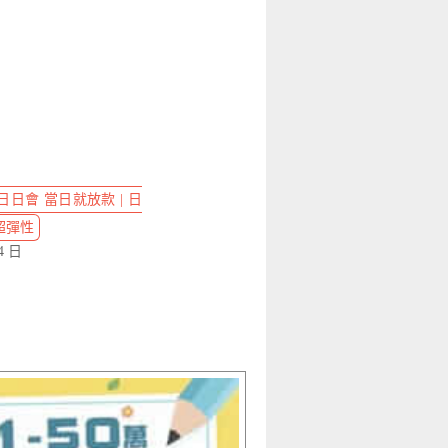
日會 當日就放款 | 日
超彈性
4 日