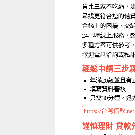
貨比三家不吃虧，
尋找更符合您的借
金錢上的困擾，交
24小時線上服務，
多種方案可供參考
歡迎電話洽詢或私訊加
輕鬆申請三步
年滿20歲並且有
填寫資料審核
只需30分鐘，迅
https://台灣借款.ne
謹慎理財 貸款