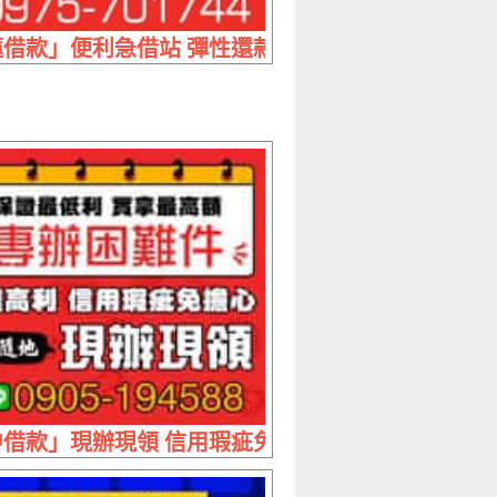
萬內 生活急用資金週轉
借款」便利急借站 彈性還款 | 30萬內 借3萬實拿297
30萬 彈性輕鬆繳
借款」現辦現領 信用瑕疵免擔心 | 保證最低利 實