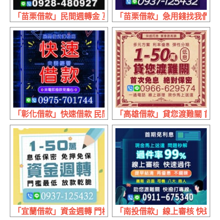
「苗栗借款」民間週轉金 互助會 | 1~10萬 免押免保當日撥款
「苗栗借款」急用錢找我們 日付30天
「彰化借款」快速借款 民間借貸彈性高 | 夫妻經營 來電即
「高雄借款」貸您渡難關 首次免
「宜蘭借款」資金週轉 門檻最低放款乾脆 | 1~50萬 息低保
「南投借款」線上審核 快速過件