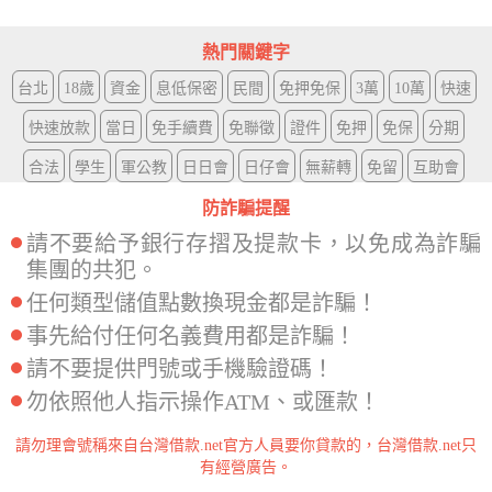
熱門關鍵字
台北
18歲
資金
息低保密
民間
免押免保
3萬
10萬
快速
快速放款
當日
免手續費
免聯徵
證件
免押
免保
分期
合法
學生
軍公教
日日會
日仔會
無薪轉
免留
互助會
防詐騙提醒
請不要給予銀行存摺及提款卡，以免成為詐騙
集團的共犯。
任何類型儲值點數換現金都是詐騙！
事先給付任何名義費用都是詐騙！
請不要提供門號或手機驗證碼！
勿依照他人指示操作ATM、或匯款！
請勿理會號稱來自台灣借款.net官方人員要你貸款的，台灣借款.net只
有經營廣告。