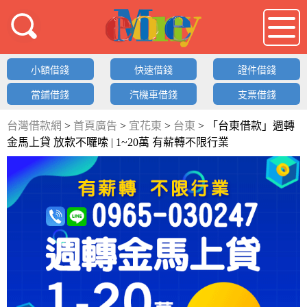
借錢LOGO
小額借錢
快速借錢
證件借錢
當鋪借錢
汽機車借錢
支票借錢
台灣借款網
>
首頁廣告
>
宜花東
>
台東
>
「台東借款」週轉
金馬上貸 放款不囉嗦 | 1~20萬 有薪轉不限行業