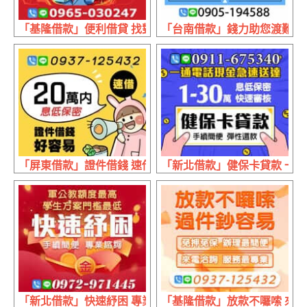
「基隆借款」便利借貸 找對專業 | 輕鬆解決人生難題
「台南借款」錢力助您渡難關 免
「屏東借款」證件借錢 速借好容易 | 20萬內 息低保密
「新北借款」健保卡貸款 一通電
「新北借款」快速紓困 專業諮詢 | 軍公教額度最高 門檻最低
「基隆借款」放款不囉嗦 來電