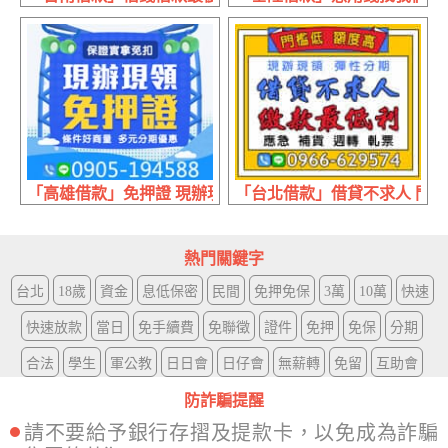
「高雄借款」免押證 現辦現領 | 條件好商量 保證實拿免扣
「台北借款」借貸不求人 門檻
熱門關鍵字
台北
18歲
資金
息低保密
民間
免押免保
3萬
10萬
快速
快速放款
當日
免手續費
免聯徵
證件
免押
免保
分期
合法
學生
軍公教
日日會
日仔會
無薪轉
免留
互助會
防詐騙提醒
請不要給予銀行存摺及提款卡，以免成為詐騙