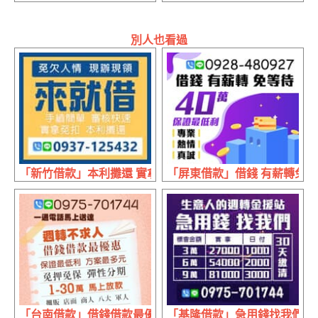
別人也看過
「新竹借款」本利攤還 實拿免扣 | 來就借 免欠人情現辦現領
「屏東借款」借錢 有薪轉免等待 
「台南借款」借錢借款最優惠 保證最低利 | 1~30萬 週轉不
「基隆借款」急用錢找我們 日付30天