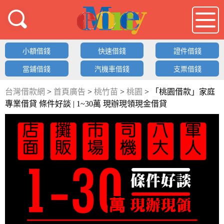
借錢LOGO
小額借錢
快速借錢
證件借錢
當鋪借錢
汽機車借錢
支票借錢
台灣借款網
>
首頁廣告
>
桃竹苗
>
桃園
>
「桃園借款」家庭
專業借貸 條件好談 | 1~30萬 現辦現領現金借貸