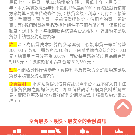
最長七年，房貸土地123胎還款年限： 最低十年～最長三十
年，本方案貸款機動年利率最低12%最高30%，實際依銀行核貸
方案為準。實際貸款條件 (例：核貸金額、利率、月付金、帳管
費、手續費、票查費、提前清償違約金、信用查詢費、開辦
費…等) 視個別貸款產品及授信條件不同而有所差異，保留核貸
額度、適用利率、年限期數與核貸與否之權利， 詳細約定應以
貸款申請書及約定書為準。
註2
以下為借貸成本計算的參考案例：假設申貸一筆新台幣
300,000 元款項，還款期為 60 個月，開辦手續費為新台幣 6,000
元，總費用年百分率為 3.68%，等於每月還款額度應為新台幣
5,113 元，而總還款額則為新台幣 312,780 元。
註3
本網站資料僅供參考，實際利率及貸款方案詳細約定應以
貸款申請書及約定書為準。
免責聲明：
本網站僅提供借貸資訊供需平台，並不涉入其中任
何借貸資訊之諮詢與交易，相關借貸請洽各網頁資料所屬會
員，實際利率及貸款方案詳細約定應以貸款申請書及約定書為
準。。
全台最多、最快、最安全的金融資訊
台灣借款.net Copyright ©2022 - 2023 鑫睿開發有限公司 407台
中市西屯區國安一路121號