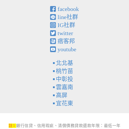
facebook
line社群
IG社群
twitter
痞客邦
youtube
北北基
桃竹苗
中彰投
雲嘉南
高屏
宜花東
註1
銀行信貸、信用瑕疵、清償債務貸款還款年限：最低一年