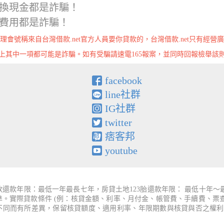
換現金都是詐騙！
費用都是詐騙！
理會號稱來自台灣借款.net官方人員要你貸款的，台灣借款.net只有經營
上其中一項都可能是詐騙。如有受騙請速電165報案，並同時回報檢舉該
facebook
line社群
IG社群
twitter
痞客邦
youtube
還款年限：最低一年最長七年，房貸土地123胎還款年限： 最低十年
為準。實際貸款條件 (例：核貸金額、利率、月付金、帳管費、手續費、
件不同而有所差異，保留核貸額度、適用利率、年限期數與核貸與否之權利