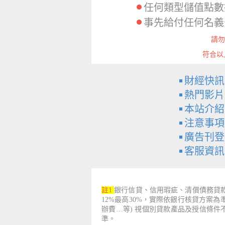
任何類型儲值點數
事先給付任何名義
請勿
符合以
財經快訊
熱門影片
本站介紹
注意事項
廣告刊登
客服資訊
註1
銀行信貸、信用瑕疵、清償債務貸款
12%最高30%，實際依銀行核貸方案
辦費…等) 視個別貸款產品及授信條
準。