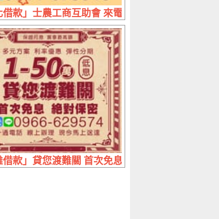
1~50萬 息低保密免押免保
借款」士農工商互助會 來電就借 | 方案多元 條件
借款」貸您渡難關 首次免息絕對保密 | 1~50萬 