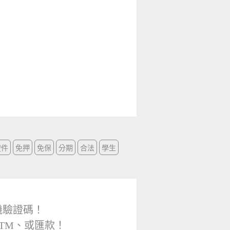
證件
免押
免保
分期
合法
學生
機驗證碼！
TM、或匯款！