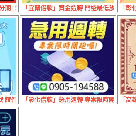
期 | 20萬內 遠離惡劣高利
「宜蘭借款」資金週轉 門檻最低放款乾脆 | 
「彰化
證件超速貸 | 60萬內 來電立即放款
「彰化借款」急用週轉 專案限時開跑
「高雄