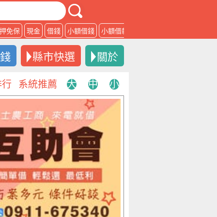
押免保
現金
借錢
小額借錢
小額借款
借款
借錢
縣市快選
關於
排行
系統推薦
大
中
小