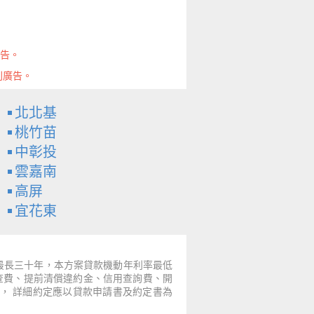
廣告。
則廣告。
北北基
桃竹苗
中彰投
雲嘉南
高屏
宜花東
～最長三十年，本方案貸款機動年利率最低
票查費、提前清償違約金、信用查詢費、開
， 詳細約定應以貸款申請書及約定書為