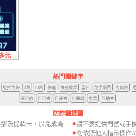
元 | 三大優勢 實拿最高頭期免息
熱門關鍵字
免押免保
3萬
10萬
快速
快速放款
當日
免手續費
免聯徵
軍公教
日日會
日仔會
無薪轉
免留
互助會
防詐騙提醒
存摺及提款卡，以免成為
請不要提供門號或手
勿依照他人指示操作A