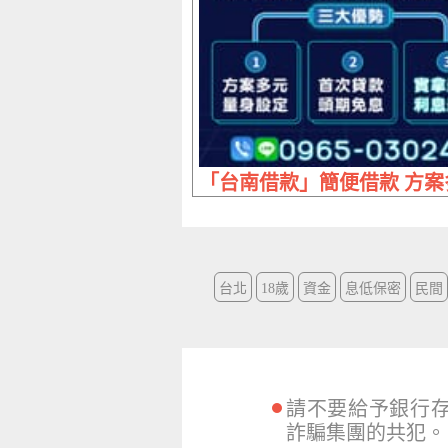
「台南借款」簡便借款 方案多
台北
18歲
資金
息低保密
民間
請不要給予銀行
詐騙集團的共犯。