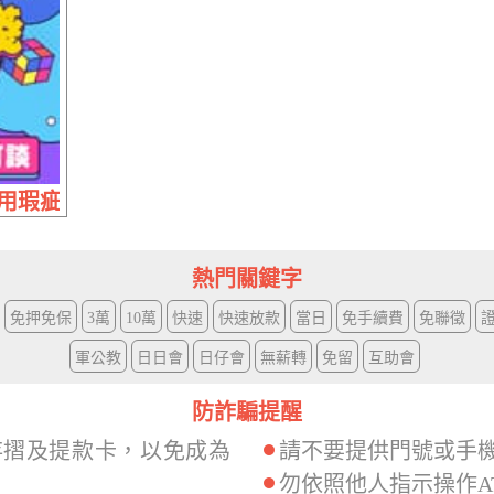
瑕疵可談 | 20萬內 專案優惠降息乾脆
熱門關鍵字
免押免保
3萬
10萬
快速
快速放款
當日
免手續費
免聯徵
軍公教
日日會
日仔會
無薪轉
免留
互助會
防詐騙提醒
存摺及提款卡，以免成為
請不要提供門號或手
勿依照他人指示操作A