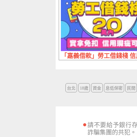
「嘉義借款」勞工借錢棧 信用
台北
18歲
資金
息低保密
民間
請不要給予銀行
詐騙集團的共犯。