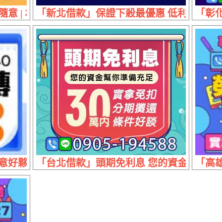
意 | 本利分期 免押免保
「新北借款」保證下殺最優惠 低利月繳息 |
「彰化
好夥伴 | 首次借款享優惠
「台北借款」頭期免利息 您的資金幫你準備充
「高雄