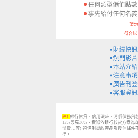
任何類型儲值點數
事先給付任何名義
請勿
符合以
財經快訊
熱門影片
本站介紹
注意事項
廣告刊登
客服資訊
註1
銀行信貸、信用瑕疵、清償債務貸款
12%最高30%，實際依銀行核貸方案
辦費…等) 視個別貸款產品及授信條
準。