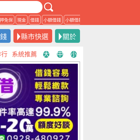
押免保
現金
借錢
小額借錢
小額借款
借款
借錢
縣市快選
關於
排行
系統推薦
大
中
小