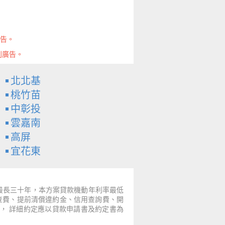
廣告。
則廣告。
北北基
桃竹苗
中彰投
雲嘉南
高屏
宜花東
～最長三十年，本方案貸款機動年利率最低
票查費、提前清償違約金、信用查詢費、開
， 詳細約定應以貸款申請書及約定書為