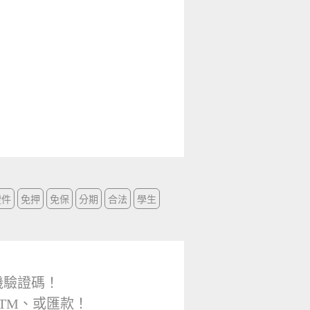
證件
免押
免保
分期
合法
學生
機驗證碼！
TM、或匯款！