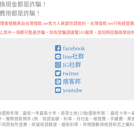
換現金都是詐騙！
費用都是詐騙！
理會號稱來自台灣借款.net官方人員要你貸款的，台灣借款.net只有經營
上其中一項都可能是詐騙。如有受騙請速電165報案，並同時回報檢舉該
facebook
line社群
IG社群
twitter
痞客邦
youtube
還款年限：最低一年最長七年，房貸土地123胎還款年限： 最低十年
為準。實際貸款條件 (例：核貸金額、利率、月付金、帳管費、手續費、
件不同而有所差異，保留核貸額度、適用利率、年限期數與核貸與否之權利