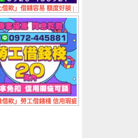
 30萬內 有工作就立馬放款
借款」借錢容易 額度好談 | 1~20萬 專業諮詢輕鬆
足 | 30萬內 條件好談實拿免扣
借款」勞工借錢棧 信用瑕疵可談 | 20萬內 專案優