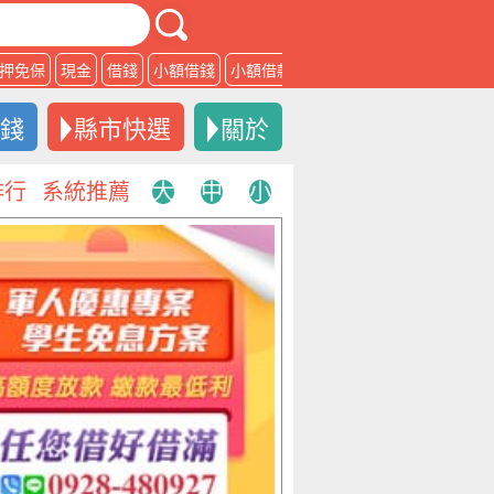
押免保
現金
借錢
小額借錢
小額借款
借款
借錢
縣市快選
關於
排行
系統推薦
大
中
小