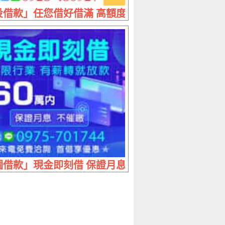
1~60萬 現金馬上到手
投借款」任您借好借滿 高額度放款 | 繳款最低利 
內 手續簡便
借款」現金即刻借 保證月息不催繳 | 60萬內 不