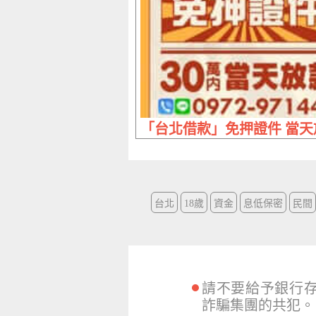
「台北借款」免押證件 當天放
台北
18歲
資金
息低保密
民間
請不要給予銀行
詐騙集團的共犯。