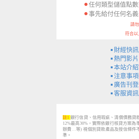
任何類型儲值點數
事先給付任何名義
請勿
符合以
財經快訊
熱門影片
本站介紹
注意事項
廣告刊登
客服資訊
註1
銀行信貸、信用瑕疵、清償債務貸款
12%最高30%，實際依銀行核貸方案
辦費…等) 視個別貸款產品及授信條
準。