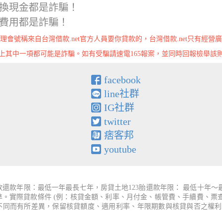
換現金都是詐騙！
費用都是詐騙！
理會號稱來自台灣借款.net官方人員要你貸款的，台灣借款.net只有經營
上其中一項都可能是詐騙。如有受騙請速電165報案，並同時回報檢舉該
facebook
line社群
IG社群
twitter
痞客邦
youtube
還款年限：最低一年最長七年，房貸土地123胎還款年限： 最低十年
為準。實際貸款條件 (例：核貸金額、利率、月付金、帳管費、手續費、
件不同而有所差異，保留核貸額度、適用利率、年限期數與核貸與否之權利