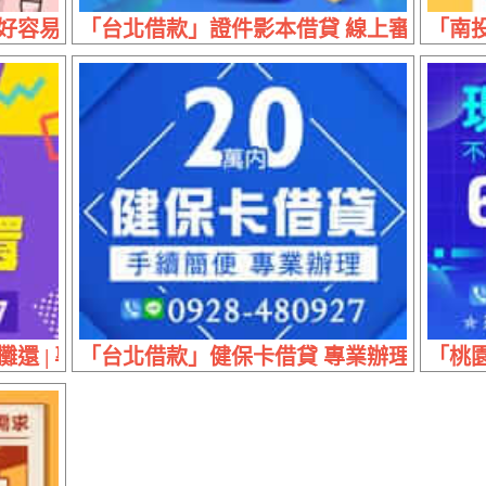
易 | 20萬內 息低保密
「台北借款」證件影本借貸 線上審核快速 | 
「南
還 | 專業誠信
「台北借款」健保卡借貸 專業辦理 | 20萬
「桃園