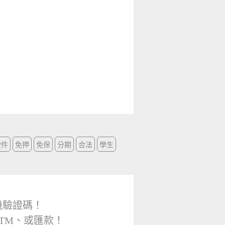
證件
免押
免保
分期
合法
學生
機驗證碼！
TM、或匯款！