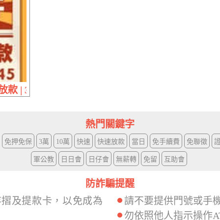
款 | 30萬內 多元借款方案完美搭配您的需求
熱門關鍵字
免押免保
3萬
10萬
快速
快速放款
當日
免手續費
免聯徵
軍公教
日日會
日仔會
無薪轉
免留
互助會
防詐騙提醒
存摺及提款卡，以免成為
請不要提供門號或手
勿依照他人指示操作A