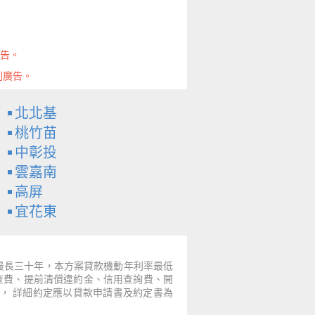
廣告。
則廣告。
北北基
桃竹苗
中彰投
雲嘉南
高屏
宜花東
～最長三十年，本方案貸款機動年利率最低
票查費、提前清償違約金、信用查詢費、開
， 詳細約定應以貸款申請書及約定書為